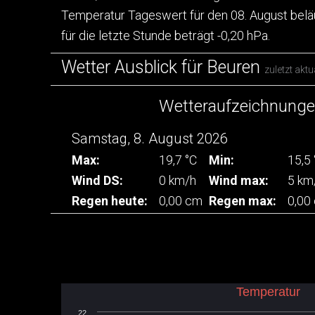
Temperatur Tageswert für den 08. August beläuf
für die letzte Stunde beträgt -0,20 hPa.
Wetter Ausblick für Beuren
zuletzt akt
Wetteraufzeichnunge
Samstag, 8. August 2026
Max:
19,7 °C
Min:
15,5 
Wind DS:
0 km/h
Wind max:
5 km
Regen heute:
0,00 cm
Regen max:
0,00
Temperatur
22