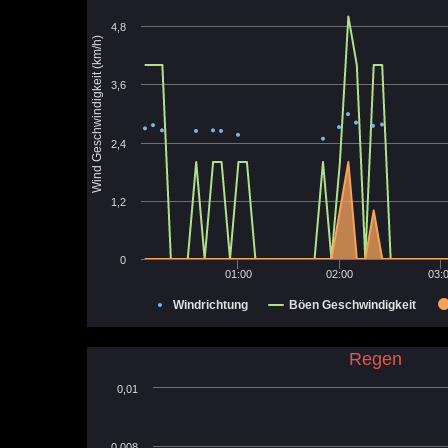
4,8
Wind Geschwindigkeit (km/h)
3,6
2,4
1,2
0
01:00
02:00
03:
Windrichtung
Böen Geschwindigkeit
Regen
0,01
0,008