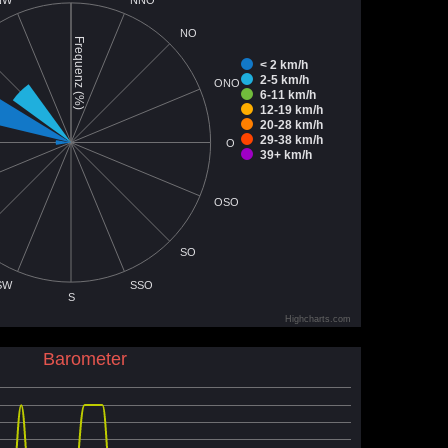
NO
Frequenz (%)
< 2 km/h
2-5 km/h
ONO
6-11 km/h
12-19 km/h
20-28 km/h
29-38 km/h
O
39+ km/h
OSO
SO
SW
SSO
S
Highcharts.com
Barometer