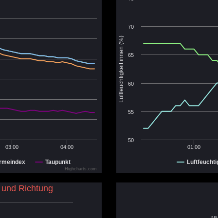
70
Luftfeuchtigkeit innen (%)
65
60
55
50
03:00
04:00
01:00
rmeindex
Taupunkt
Luftfeuchti
Highcharts.com
 und Richtung
N