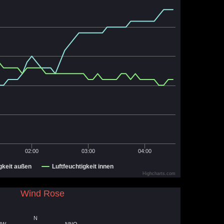
02:00
03:00
04:00
gkeit außen
Luftfeuchtigkeit innen
Highcharts.com
Wind Rose
N
NW
NNO