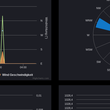
NW
Windrichtung (°)
WNW
N
W
W
S
WSW
SW
E
00
04:00
S
Wind Geschwindigkeit
Highcharts.com
0,01
1028,4
1028,4
1028,4
1028,4
0,008