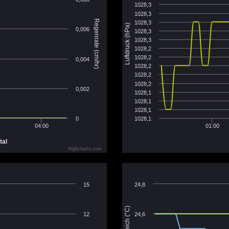
1028,3
1028,3
Regenrate (cm/hr)
1028,3
Luftdruck (hPa)
0,006
1028,3
1028,3
1028,2
1028,2
0,004
1028,2
1028,2
1028,2
0,002
1028,1
1028,1
1028,1
0
1028,1
04:00
01:00
tal
Highcharts.com
15
24,8
12
24,6