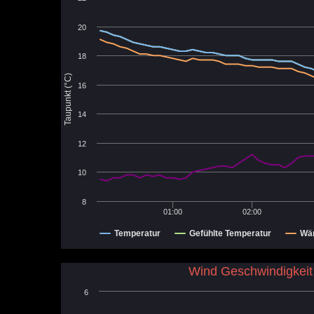
20
18
Taupunkt (°C)
16
14
12
10
8
01:00
02:00
Temperatur
Gefühlte Temperatur
Wä
Wind Geschwindigkeit
6