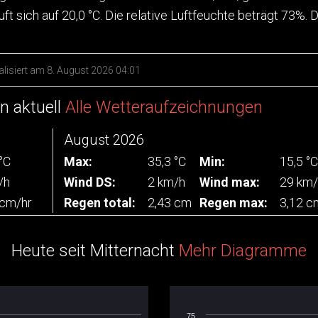
t sich auf 20,0 °C. Die relative Luftfeuchte beträgt 73%.
ualisiert am 8. August 2026 04:01
n aktuell
Alle Wetteraufzeichnungen
August 2026
°C
Max:
35,3 °C
Min:
15,5 °C
/h
Wind DS:
2 km/h
Wind max:
29 km/
 cm/hr
Regen total:
2,43 cm
Regen max:
3,12 c
Heute seit Mitternacht
Mehr Diagramme
75