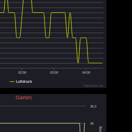
02:00
03:00
04:00
Luftdruck
Highcharts.com
Garten
36,3
36