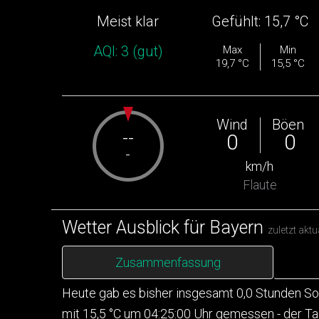
Meist klar
Gefühlt: 15,7 °C
AQI:
3
(
gut
)
Max
Min
19,7 °C
15,5 °C
Wind
Böen
--
0
0
-
km/h
Flaute
Wetter Ausblick für Bayern
zuletzt akt
Zusammenfassung
Heute gab es bisher insgesamt 0,0 Stunden So
mit 15,5 °C um 04:25:00 Uhr gemessen - der T