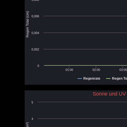
Regen Total (cm)
0,006
0,004
0,002
0
01:00
02:00
03:00
Regenrate
Regen To
Sonne und UV
5
4