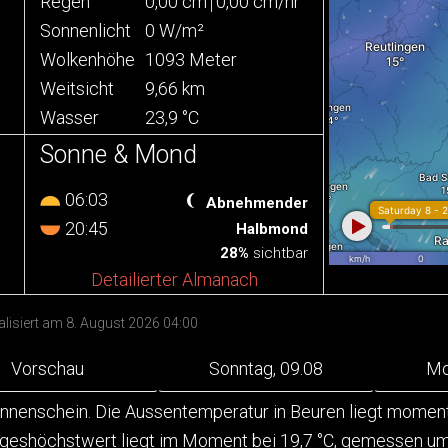
Regen
0,00 cm
0,00 cm/hr
Sonnenlicht
0 W/m²
Wolkenhöhe
1093 Meter
Weitsicht
9,66 km
Wasser
23,9 °C
Sonne & Mond
06:03
Abnehmender
20:45
Halbmond
28%
sichtbar
Detailierter Almanach
ualisiert am 8. August 2026 04:00
Vorschau
Sonntag, 09.08
Mo
nnenschein. Die Aussentemperatur in Beuren liegt momenta
ageshöchstwert liegt im Moment bei 19,7 °C, gemessen um 